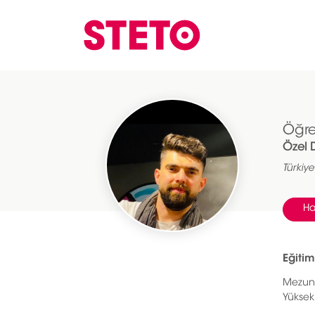
Öğre
Özel D
Türkiy
Ha
Eğitim
Mezun O
Yüksek