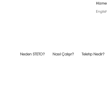
Hizmet
Englis
Neden STETO?
Nasıl Çalışır?
Teletıp Nedir?