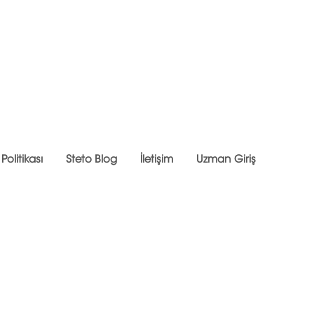
olitikası
Steto Blog
İletişim
Uzman Giriş