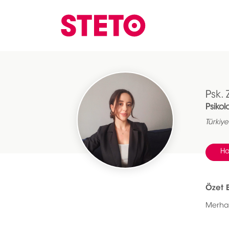
Psk. 
Psikol
Türkiye
Ha
Özet B
Merhab