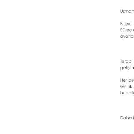
Uzmanlı
Bilişse
Süreç 
ayarla
Terapi
gelişti
Her bir
Gizlili
hedefl
Daha f