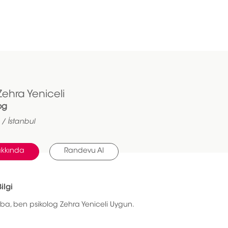
Zehra Yeniceli
og
 / İstanbul
kkında
Randevu Al
ilgi
a, ben psikolog Zehra Yeniceli Uygun.