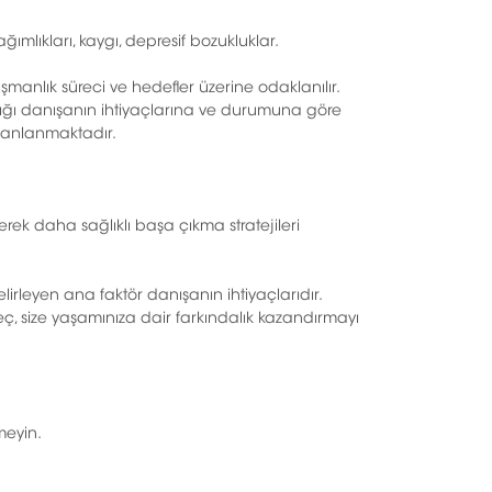
ımlıkları, kaygı, depresif bozukluklar.
ışmanlık süreci ve hedefler üzerine odaklanılır.
klığı danışanın ihtiyaçlarına ve durumuna göre
planlanmaktadır.
erek daha sağlıklı başa çıkma stratejileri
lirleyen ana faktör danışanın ihtiyaçlarıdır.
reç, size yaşamınıza dair farkındalık kazandırmayı
meyin.