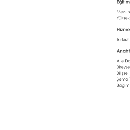
Eğitim
Mezun O
Yüksek 
Hizmet
Turkish
Anaht
Aile D
Bireyse
Bilişse
Şema T
Bağıml