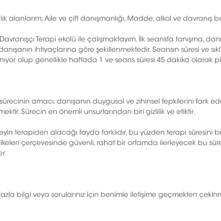
k alanlarım; Aile ve çift danışmanlığı, Madde, alkol ve davranış bağ
l Davranışçı Terapi ekolü ile çalışmaktayım. İlk seansta tanışma, dan
danışanın ihtiyaçlarına göre şekillenmektedir. Seansın süresi ve sı
nıyor olup genellikle haftada 1 ve seans süresi 45 dakika olarak 
 sürecinin amacı, danışanın duygusal ve zihinsel tepkilerini fark ed
rmektir. Sürecin en önemli unsurlarından biri gizlilik ve etiktir.
eyin terapiden alacağı fayda farklıdır, bu yüzden terapi süresini be
k ilkeleri çerçevesinde güvenli, rahat bir ortamda ilerleyecek bu sü
er.
azla bilgi veya sorularınız için benimle iletişime geçmekten çekin